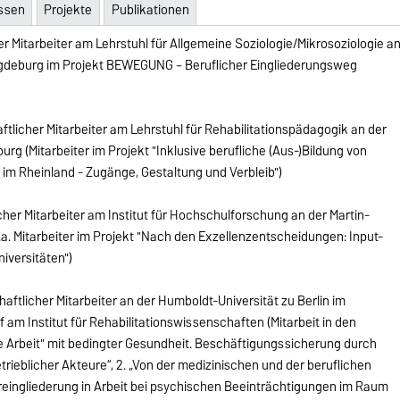
essen
Projekte
Publikationen
r Mitarbeiter am Lehrstuhl für Allgemeine Soziologie/Mikrosoziologie a
agdeburg im Projekt BEWEGUNG – Beruflicher Eingliederungsweg
tlicher Mitarbeiter am Lehrstuhl für Rehabilitationspädagogik an der
g (Mitarbeiter im Projekt "Inklusive berufliche (Aus-)Bildung von
m Rheinland - Zugänge, Gestaltung und Verbleib")
icher Mitarbeiter am Institut für Hochschulforschung an der Martin-
.a. Mitarbeiter im Projekt "Nach den Exzellenzentscheidungen: Input-
iversitäten")
ftlicher Mitarbeiter an der Humboldt-Universität zu Berlin im
am Institut für Rehabilitationswissenschaften (Mitarbeit in den
ute Arbeit" mit bedingter Gesundheit. Beschäftigungssicherung durch
rieblicher Akteure“, 2. „Von der medizinischen und der beruflichen
reingliederung in Arbeit bei psychischen Beeinträchtigungen im Raum