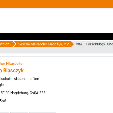
Wissenschaftliche MitarbeiterInnen
Sascha Alexander Blasczyk, M.A.
Vita
Forschungs- und
her Mitarbeiter
a Blasczyk
sellschaftswissenschaften
gie
, 39104 Magdeburg, G40A-228
7546