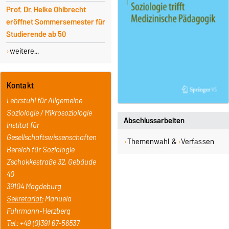
Prof. Dr. Heike Ohlbrecht
eröffnet Sommersemester für
Studierende ab 50
weitere...
Kontakt
Lehrstuhl für Allgemeine
Soziologie / Mikrosoziologie
Abschlussarbeiten
Institut für
Gesellschaftswissenschaften
Themenwahl
&
Verfassen
Bereich für Soziologie
Zschokkestraße 32, Gebäude
40
39104 Magdeburg
Sekretariat:
Manuela
Fuhrmann-Herzberg
Tel.: +49 (0)391 67-56537